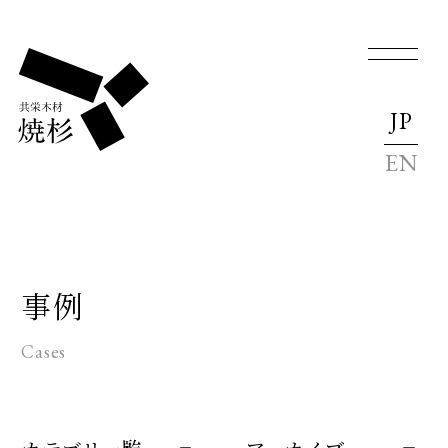
JP
EN
事例
Cases